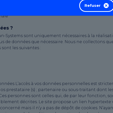
Refuser
ernet
male
tées ?
n-Systems sont uniquement nécessaires à la réalisatio
lus de données que nécessaire. Nous ne collectons q
sont les suivantes :
données L’accès à vos données personnelles est stricte
 prestataire (s) ; partenaire ou sous-traitant dont l
 Ces personnes sont celles qui, de par leur fonction, 
alablement décrites. Le site propose un lien hypertexte
 concerné mais il n’y a pas de dépôt de cookies. N’ayan