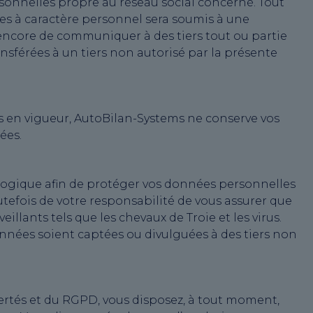
sonnelles propre au réseau social concerné. Tout
es à caractère personnel sera soumis à une
 encore de communiquer à des tiers tout ou partie
férées à un tiers non autorisé par la présente
 en vigueur, AutoBilan-Systems ne conserve vos
ées.
logique afin de protéger vos données personnelles
outefois de votre responsabilité de vous assurer que
llants tels que les chevaux de Troie et les virus.
onnées soient captées ou divulguées à des tiers non
ertés et du RGPD, vous disposez, à tout moment,