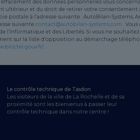
on, d’effacement des données personnelles vous concer
nt ultérieur et du droit de retirer votre consentement
 postale à l’adresse suivante : AutoBilan-Systems, Ar
resse suivante
contact@autobilan-systems.com
. Vous
 l’Informatique et des Libertés. Si vous ne souhaitez
ment sur la liste d'opposition au démarchage téléphon
w.bloctel.gouv.fr/
.
Le contrôle technique de Tasdon
Les visiteurs de la ville de La Rochelle et de sa
proximité sont les bienvenus à passer leur
contrôle technique dans notre centre !