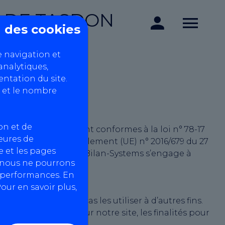
 DE TASDON
on des cookies
e navigation et
analytiques,
ntation du site.
 et le nombre
on et de
 partir du site soient conformes à la loi n° 78-17
heures de
et Libertés ») et du Règlement (UE) n° 2016/679 du 27
 et les pages
t la manière dont AutoBilan-Systems s’engage à
, nous ne pourrons
s performances. En
our en savoir plus,
n’entend en aucun cas les utiliser à d’autres fins.
confidentielles. Sur notre site, les finalités pour