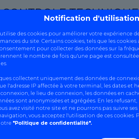
CONTROLE TECHNIQUE
Notification d'utilisati
 utilise des cookies pour améliorer votre expérience d
rmances du site. Certains cookies, tels que les cookies 
consentement pour collecter des données sur la fréque
ennent le nombre de fois qu'une page est consultée
es.
iques collectent uniquement des données de connexi
 le traitement de vos données personnelles effectués à
ue l'adresse IP affectée à votre terminal, les dates et 
e, aux fichiers et aux libertés (dite « Loi Informatique 
connexion, le lieu de connexion, les données en cache
ion des données » (ou « RGDP »). Cette politique décri
nnées sont anonymisées et agrégées. En les refusant
nelles.
us avez visité notre site et ne pourrons pas suivre se
 ?
avigation, vous acceptez l'utilisation de ces cookies. P
notre
"Politique de confidentialité".
rsonnelles dans le strict respect de ces finalités, et 
s portées à votre connaissance et restent strictement 
ivantes :