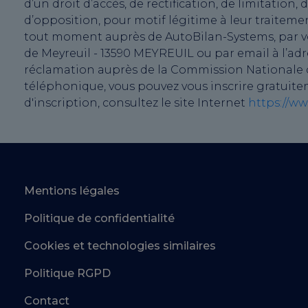
d’un droit d’accès, de rectification, de limitati
d’opposition, pour motif légitime à leur traiteme
tout moment auprès de AutoBilan-Systems, par voie
de Meyreuil - 13590 MEYREUIL ou par email à l’ad
réclamation auprès de la Commission Nationale de
téléphonique, vous pouvez vous inscrire gratuite
d'inscription, consultez le site Internet
https://ww
Mentions légales
Politique de confidentialité
Cookies et technologies similaires
Politique RGPD
Contact