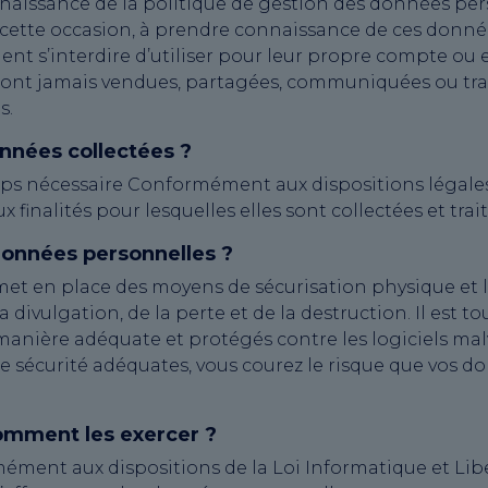
nnaissance de la politique de gestion des données per
à cette occasion, à prendre connaissance de ces donné
ent s’interdire d’utiliser pour leur propre compte ou
ont jamais vendues, partagées, communiquées ou trans
s.
nnées collectées ?
s nécessaire Conformément aux dispositions légales
inalités pour lesquelles elles sont collectées et trait
onnées personnelles ?
et en place des moyens de sécurisation physique et 
 divulgation, de la perte et de la destruction. Il est t
manière adéquate et protégés contre les logiciels malvei
e sécurité adéquates, vous courez le risque que vos d
comment les exercer ?
ément aux dispositions de la Loi Informatique et Lib